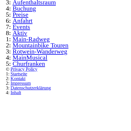
3:
Aufenthaltsraum
4:
Buchung
5:
Preise
6:
Anfahrt
7:
Events
8:
Aktiv
1:
Main-Radweg
2:
Mountainbike Touren
3:
Rotwein-Wanderweg
4:
MainMusical
5:
Churfranken
©
Privacy Policy
1:
Startseite
2:
Kontakt
2:
Impressum
3:
Datenschutzerklärung
4:
Inhalt