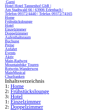
Garni
Hotel
Hotel Tannenhof GbR |
Am Stadtwald 66 | 63906 Erlenbach |
Telefon 09372/4440 | Telefax 09372/74165
Home
Frühstückslounge
Hotel
Einzelzimmer
Doppelzimmer
Aufenthaltsraum
Buchung
Preise
Anfahrt
Events
Aktiv
Main-Radweg
Mountainbike Touren
Rotwein-Wanderweg
MainMusical
Churfranken
Inhaltsverzeichnis
1:
Home
2:
Frühstückslounge
3:
Hotel
1:
Einzelzimmer
2:
Doppelzimmer