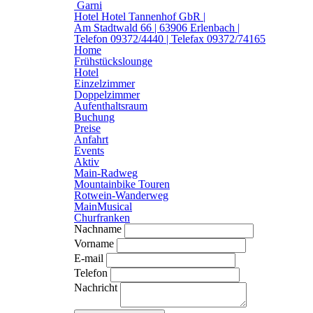
Garni
Hotel
Hotel Tannenhof GbR |
Am Stadtwald 66 | 63906 Erlenbach |
Telefon 09372/4440 | Telefax 09372/74165
Home
Frühstückslounge
Hotel
Einzelzimmer
Doppelzimmer
Aufenthaltsraum
Buchung
Preise
Anfahrt
Events
Aktiv
Main-Radweg
Mountainbike Touren
Rotwein-Wanderweg
MainMusical
Churfranken
Nachname
Vorname
E-mail
Telefon
Nachricht